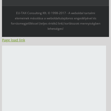
EU-TAX Consulting Kft. © 1998-2017 - A weboldal tartalmi
elemeinek másolása a weboldaltulajdonos engedélyével és
forrásmegjelőléssel (teljes értékű link) korlátozott mennyiségben
lehetséges!
Page load link