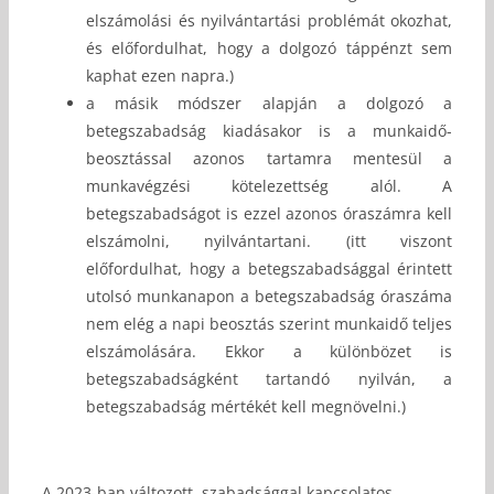
elszámolási és nyilvántartási problémát okozhat,
és előfordulhat, hogy a dolgozó táppénzt sem
kaphat ezen napra.)
a másik módszer alapján a dolgozó a
betegszabadság kiadásakor is a munkaidő-
beosztással azonos tartamra mentesül a
munkavégzési kötelezettség alól. A
betegszabadságot is ezzel azonos óraszámra kell
elszámolni, nyilvántartani. (itt viszont
előfordulhat, hogy a betegszabadsággal érintett
utolsó munkanapon a betegszabadság óraszáma
nem elég a napi beosztás szerint munkaidő teljes
elszámolására. Ekkor a különbözet is
betegszabadságként tartandó nyilván, a
betegszabadság mértékét kell megnövelni.)
A 2023-ban változott, szabadsággal kapcsolatos