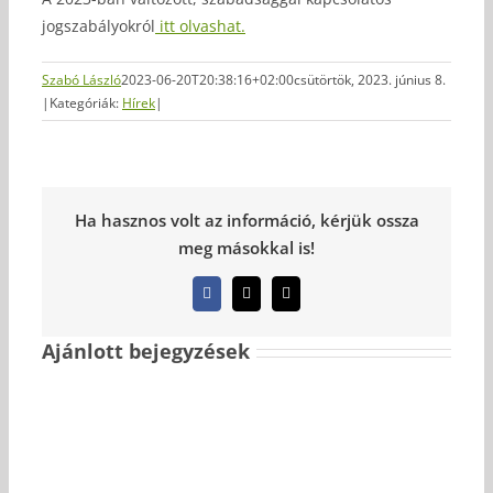
jogszabályokról
itt olvashat.
Szabó László
2023-06-20T20:38:16+02:00
csütörtök, 2023. június 8.
|
Kategóriák:
Hírek
|
Ha hasznos volt az információ, kérjük ossza
meg másokkal is!
Facebook
X
Email:
Ajánlott bejegyzések