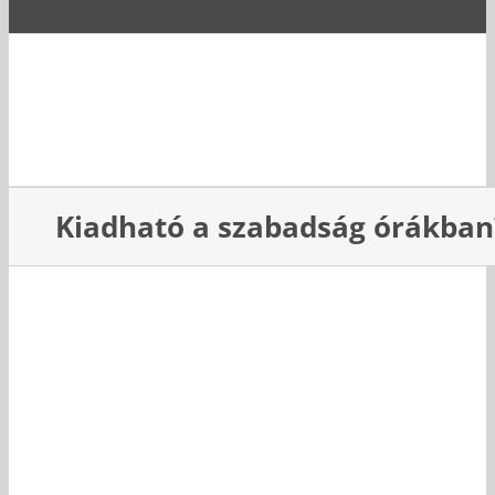
Kihagyás
Kiadható a szabadság órákban
View
Larger
Image