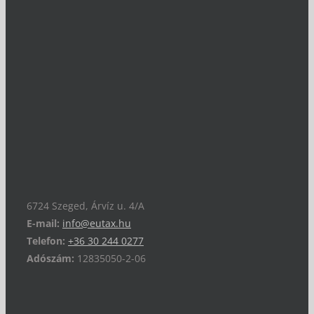
6724 Szeged, Árvíz u. 4/A
E-mail:
info@eutax.hu
Telefon:
+36 30 244 0277
Adószám:
12835050-2-06