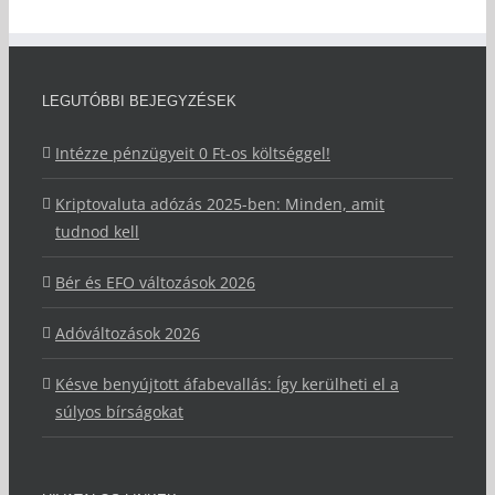
LEGUTÓBBI BEJEGYZÉSEK
Intézze pénzügyeit 0 Ft-os költséggel!
Kriptovaluta adózás 2025-ben: Minden, amit
tudnod kell
Bér és EFO változások 2026
Adóváltozások 2026
Késve benyújtott áfabevallás: Így kerülheti el a
súlyos bírságokat