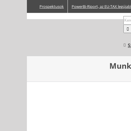
Kihagyás
Prospektusok
PowerBi-Riport, az EU-TAX legújab
Kere
S
Munká
View
Larger
Image