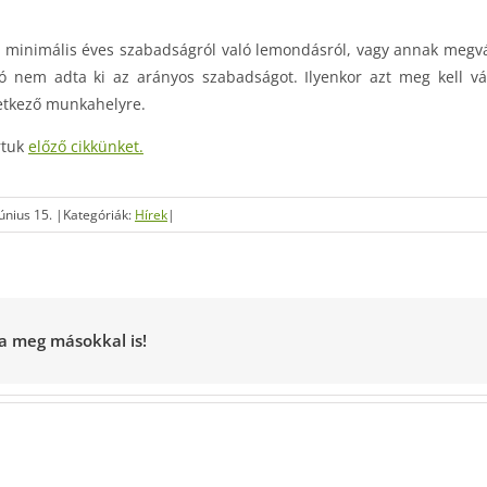
a minimális éves szabadságról való lemondásról, vagy annak megvá
nem adta ki az arányos szabadságot. Ilyenkor azt meg kell vált
vetkező munkahelyre.
rtuk
előző cikkünket.
június 15.
|
Kategóriák:
Hírek
|
za meg másokkal is!