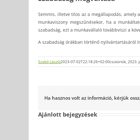
Semmis, illetve tilos az a megállapodás, amely 
munkaviszony megszűnésekor, ha a munkáltató 
szabadság, ezt a munkavállaló továbbviszi a kö
A szabadság órákban történő nyilvántartásáról í
Szabó László
2023-07-02T22:18:26+02:00
csütörtök, 2023. 
Ha hasznos volt az információ, kérjük oss
Ajánlott bejegyzések