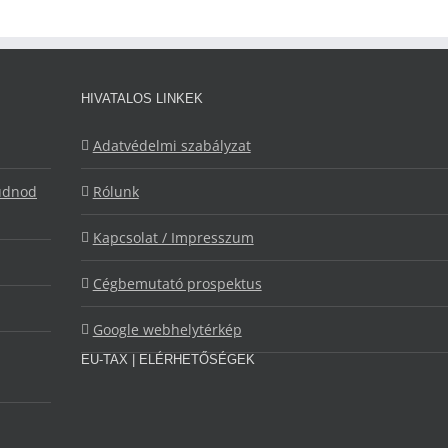
HIVATALOS LINKEK
Adatvédelmi szabályzat
tudnod
Rólunk
Kapcsolat / Impresszum
Cégbemutató prospektus
Google webhelytérkép
EU-TAX | ELÉRHETŐSÉGEK