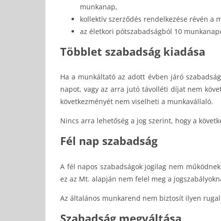
munkanap,
kollektív szerződés rendelkezése révén a 
az életkori pótszabadságból 10 munkanapot
Többlet szabadság kiadása
Ha a munkáltató az adott évben járó szabadságn
napot, vagy az arra jutó távolléti díjat nem köv
következményét nem viselheti a munkavállaló.
Nincs arra lehetőség a jog szerint, hogy a követ
Fél nap szabadság
A fél napos szabadságok jogilag nem működnek. 
ez az Mt. alapján nem felel meg a jogszabályok
Az általános munkarend nem biztosít ilyen ruga
Szabadság megváltása