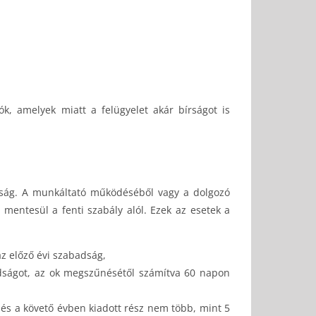
k, amelyek miatt a felügyelet akár bírságot is
adság. A munkáltató működéséből vagy a dolgozó
mentesül a fenti szabály alól. Ezek az esetek a
az előző évi szabadság,
adságot, az ok megszűnésétől számítva 60 napon
s a követő évben kiadott rész nem több, mint 5