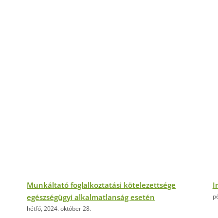
Munkáltató foglalkoztatási kötelezettsége
I
egészségügyi alkalmatlanság esetén
pé
hétfő, 2024. október 28.