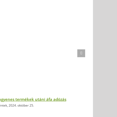
ngyenes termékek utáni áfa adózás
Mikor tao a
ntek, 2024. október 25.
csütörtök, 202