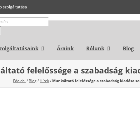
b szolgáltatása
sés...
zolgáltatásaink
Áraink
Rólunk
Blog
ltató felelőssége a szabadság kia
Főoldal
/
Blog
/
Hírek
/
Munkáltató felelőssége a szabadság kiadása so