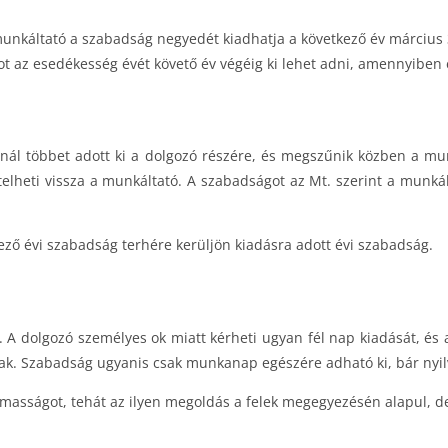
munkáltató a szabadság negyedét kiadhatja a következő év március 
 az esedékesség évét követő év végéig ki lehet adni, amennyiben 
ál többet adott ki a dolgozó részére, és megszűnik közben a mun
etelheti vissza a munkáltató. A szabadságot az Mt. szerint a munká
kező évi szabadság terhére kerüljön kiadásra adott évi szabadság.
A dolgozó személyes ok miatt kérheti ugyan fél nap kiadását, és 
nak. Szabadság ugyanis csak munkanap egészére adható ki, bár nyil
lmasságot, tehát az ilyen megoldás a felek megegyezésén alapul, 