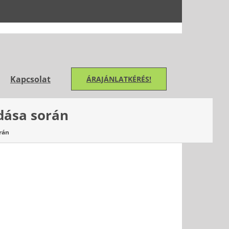
Kapcsolat
ÁRAJÁNLATKÉRÉS!
dása során
rán