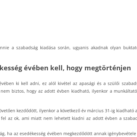
nnie a szabadság kiadása során, ugyanis akadnak olyan buktató
kesség évében kell, hogy megtörténjen
vében ki kell adni, ez alól kivétel az apasági és a szülői szab
nem biztos, hogy az adott évben kiadható, ilyenkor a munkáltató 
vetően kezdődött, ilyenkor a következő év március 31-ig kiadható 
fel az ok, ami miatt nem lehetett kiadni az adott évben a szab
ág, ha az esedékesség évében megkezdődött annak igénybevétele é